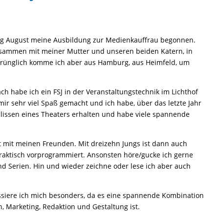
ng August meine Ausbildung zur Medienkauffrau begonnen.
 zusammen mit meiner Mutter und unseren beiden Katern, in
prünglich komme ich aber aus Hamburg, aus Heimfeld, um
h habe ich ein FSJ in der Veranstaltungstechnik im Lichthof
mir sehr viel Spaß gemacht und ich habe, über das letzte Jahr
Kulissen eines Theaters erhalten und habe viele spannende
it mit meinen Freunden. Mit dreizehn Jungs ist dann auch
praktisch vorprogrammiert. Ansonsten höre/gucke ich gerne
nd Serien. Hin und wieder zeichne oder lese ich aber auch
ssiere ich mich besonders, da es eine spannende Kombination
, Marketing, Redaktion und Gestaltung ist.