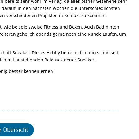
 bereits sehr wohl im Verlag, da alles bisher Gesehene sehr
hr darauf, in den nächsten Wochen die unterschiedlichsten
len verschiedenen Projekten in Kontakt zu kommen.
ort, wie beispielsweise Fitness und Boxen. Auch Badminton
Weiteren gehe ich abends gerne noch eine Runde Laufen, um
haft Sneaker. Dieses Hobby betreibe ich nun schon seit
lich mit anstehenden Releases neuer Sneaker.
wenig besser kennenlernen
r Übersicht